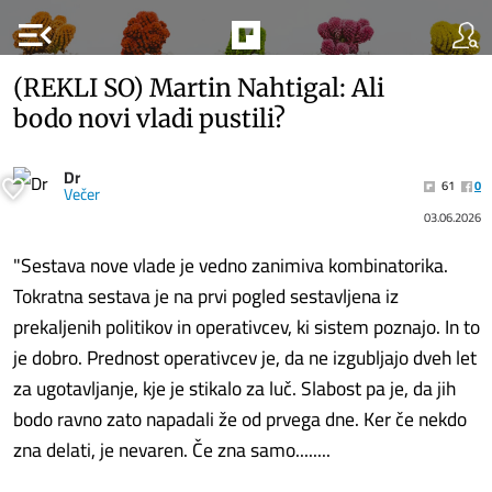
menu_open
(REKLI SO) Martin Nahtigal: Ali
bodo novi vladi pustili?
Dr
61
0
Večer
03.06.2026
"Sestava nove vlade je vedno zanimiva kombinatorika.
Tokratna sestava je na prvi pogled sestavljena iz
prekaljenih politikov in operativcev, ki sistem poznajo. In to
je dobro. Prednost operativcev je, da ne izgubljajo dveh let
za ugotavljanje, kje je stikalo za luč. Slabost pa je, da jih
bodo ravno zato napadali že od prvega dne. Ker če nekdo
zna delati, je nevaren. Če zna samo........