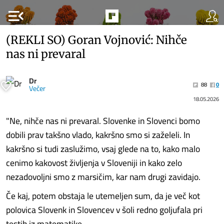
menu_open
(REKLI SO) Goran Vojnović: Nihče
nas ni prevaral
Dr
88
0
Večer
18.05.2026
"Ne, nihče nas ni prevaral. Slovenke in Slovenci bomo
dobili prav takšno vlado, kakršno smo si zaželeli. In
kakršno si tudi zaslužimo, vsaj glede na to, kako malo
cenimo kakovost življenja v Sloveniji in kako zelo
nezadovoljni smo z marsičim, kar nam drugi zavidajo.
Če kaj, potem obstaja le utemeljen sum, da je več kot
polovica Slovenk in Slovencev v šoli redno goljufala pri
testih iz matematike,........