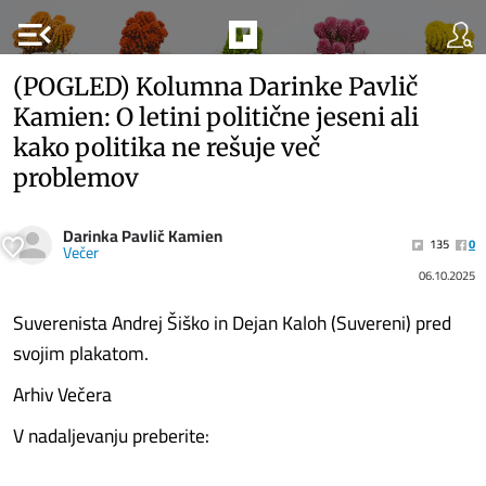
menu_open
(POGLED) Kolumna Darinke Pavlič
Kamien: O letini politične jeseni ali
kako politika ne rešuje več
problemov
Darinka Pavlič Kamien
135
0
Večer
06.10.2025
Suverenista Andrej Šiško in Dejan Kaloh (Suvereni) pred
svojim plakatom.
Arhiv Večera
V nadaljevanju preberite: