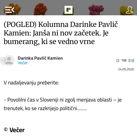
menu_open
(POGLED) Kolumna Darinke Pavlič
Kamien: Janša ni nov začetek. Je
bumerang, ki se vedno vrne
Darinka Pavlič Kamien
106
0
Večer
24.05.2026
V nadaljevanju preberite:
- Povolilni čas v Sloveniji ni zgolj menjava oblasti – je
trenutek, ko se razkrijejo politični........
© Večer