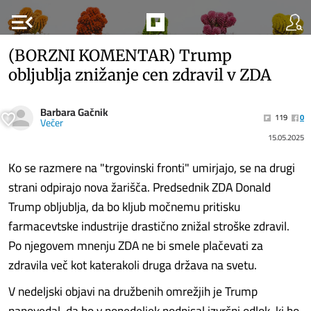
menu_open
(BORZNI KOMENTAR) Trump
obljublja znižanje cen zdravil v ZDA
Barbara Gačnik
119
0
Večer
15.05.2025
Ko se razmere na "trgovinski fronti" umirjajo, se na drugi
strani odpirajo nova žarišča. Predsednik ZDA Donald
Trump obljublja, da bo kljub močnemu pritisku
farmacevtske industrije drastično znižal stroške zdravil.
Po njegovem mnenju ZDA ne bi smele plačevati za
zdravila več kot katerakoli druga država na svetu.
V nedeljski objavi na družbenih omrežjih je Trump
napovedal, da bo v ponedeljek podpisal izvršni odlok, ki bo