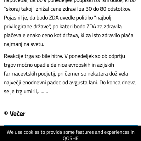
"skoraj takoj" znižal cene zdravil za 30 do 80 odstotkov.
Pojasnil je, da bodo ZDA uvedle politiko "najbolj
privilegirane države", po kateri bodo ZDA za zdravila
plačevale enako ceno kot država, ki za isto zdravilo plača
najmanj na svetu.
Reakcije trga so bile hitre. V ponedeljek so ob odprtju
trgov močno upadle delnice evropskih in azijskih
farmacevtskih podjetij, pri čemer so nekatera doživela
največji enodnevni padec od avgusta lani. Do konca dneva
se je trg umiril,........
© Večer
We use cookies to provide some features and experiences in
visit website
QOSHE