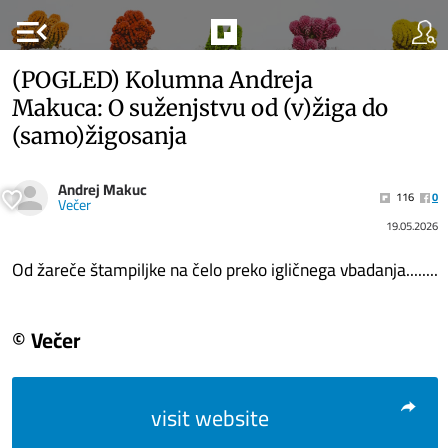
menu_open
(POGLED) Kolumna Andreja
Makuca: O suženjstvu od (v)žiga do
(samo)žigosanja
Andrej Makuc
116
0
Večer
19.05.2026
Od žareče štampiljke na čelo preko igličnega vbadanja........
© Večer
visit website