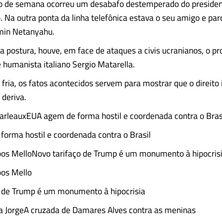
 de semana ocorreu um desabafo destemperado do preside
 Na outra ponta da linha telefônica estava o seu amigo e par
min Netanyahu.
a postura, houve, em face de ataques a civis ucranianos, o 
e humanista italiano Sergio Matarella.
fria, os fatos acontecidos servem para mostrar que o direito 
 deriva.
arleauxEUA agem de forma hostil e coordenada contra o Bras
orma hostil e coordenada contra o Brasil
pos MelloNovo tarifaço de Trump é um monumento à hipocris
pos Mello
o de Trump é um monumento à hipocrisia
ra JorgeA cruzada de Damares Alves contra as meninas