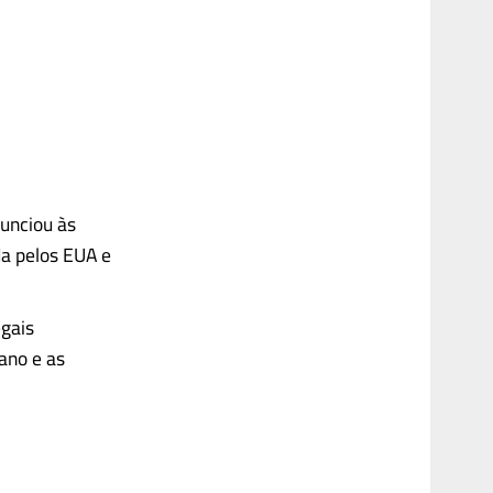
unciou às
da pelos EUA e
egais
ano e as