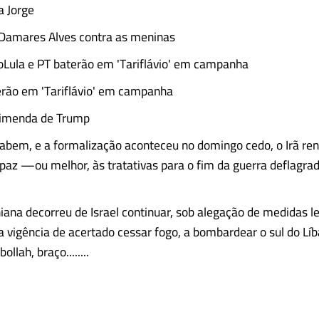
a Jorge
 Damares Alves contra as meninas
oLula e PT baterão em 'Tariflávio' em campanha
erão em 'Tariflávio' em campanha
primenda de Trump
bem, e a formalização aconteceu no domingo cedo, o Irã ren
paz —ou melhor, às tratativas para o fim da guerra deflagra
niana decorreu de Israel continuar, sob alegação de medidas l
a vigência de acertado cessar fogo, a bombardear o sul do Líb
llah, braço........