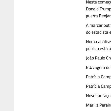
Neste começo
Donald Trump.
guerra Benja
A marcar outr
do estadista 
Numa análise 
público está à
João Paulo Ch
EUA agem de f
Patrícia Cam
Patrícia Cam
Novo tarifaç
Mariliz Perei