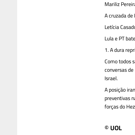
Mariliz Pereir
A cruzada de
Letícia Casad
Lula e PT bat
1. A dura re
Como todos sa
conversas de 
Israel.
A posição ira
preventivas n
forças do Hezbo
© UOL