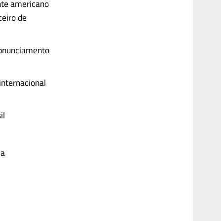
nte americano
ceiro de
pronunciamento
internacional
il
ia