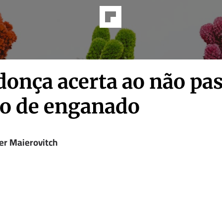
onça acerta ao não pa
bo de enganado
er Maierovitch