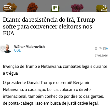
menu_open
Diante da resistência do Irã, Trump
sofre para convencer eleitores nos
EUA
Wálter Maierovitch
43
0
UOL
27.05.2026
Invenção de Trump e Netanyahu: combates legais durante
a trégua
O presidente Donald Trump e o premiê Benjamin
Netanyahu, a cada ação bélica, colocam o direito
internacional, também conhecido por direito das gentes,
de ponta-cabeça. Isso em busca de justificativa legal.