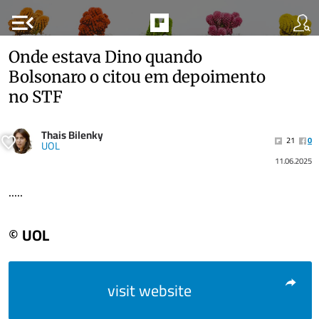
menu_open
Onde estava Dino quando
Bolsonaro o citou em depoimento
no STF
Thais Bilenky
21
0
UOL
11.06.2025
.....
© UOL
visit website