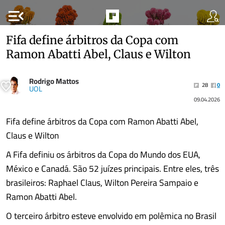
menu_open
Fifa define árbitros da Copa com
Ramon Abatti Abel, Claus e Wilton
Rodrigo Mattos
28
0
UOL
09.04.2026
Fifa define árbitros da Copa com Ramon Abatti Abel,
Claus e Wilton
A Fifa definiu os árbitros da Copa do Mundo dos EUA,
México e Canadá. São 52 juízes principais. Entre eles, três
brasileiros: Raphael Claus, Wilton Pereira Sampaio e
Ramon Abatti Abel.
O terceiro árbitro esteve envolvido em polêmica no Brasil