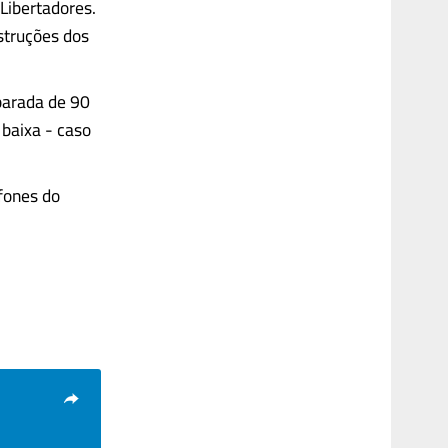
 Libertadores.
struções dos
parada de 90
baixa - caso
fones do