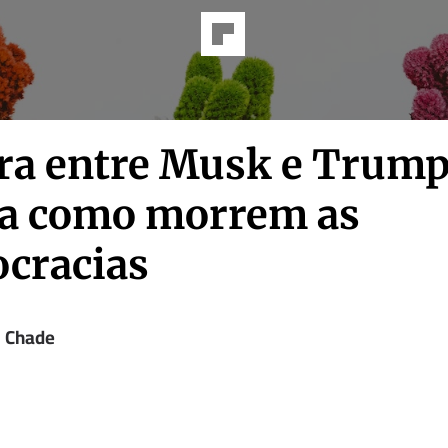
ra entre Musk e Trum
la como morrem as
cracias
l Chade