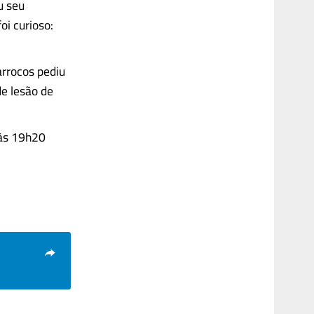
u seu
oi curioso:
arrocos pediu
e lesão de
 às 19h20