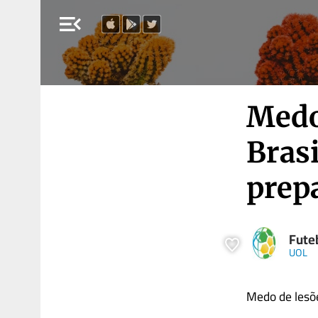
menu_open
Medo 
Brasi
prep
Fute
UOL
Medo de lesõe