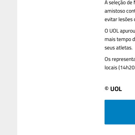
A seleção de 
amistoso cont
evitar lesões
O UOL apurou 
mais tempo de
seus atletas.
Os represent
locais (14h20...
© UOL