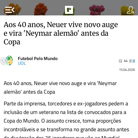
menu_open
Aos 40 anos, Neuer vive novo auge
e vira 'Neymar alemão' antes da
Copa
Futebol Pelo Mundo
44
0
UOL
15.04.2026
Aos 40 anos, Neuer vive novo auge e vira 'Neymar
alemão' antes da Copa
Parte da imprensa, torcedores e ex-jogadores pedem a
inclusão de um veterano na lista de convocados para a
Copa do Mundo. O assunto cresce, toma proporções
incontroláveis e se transforma no grande assunto antes
da divulgação dos 26 jogadores que vão ao Mundial.