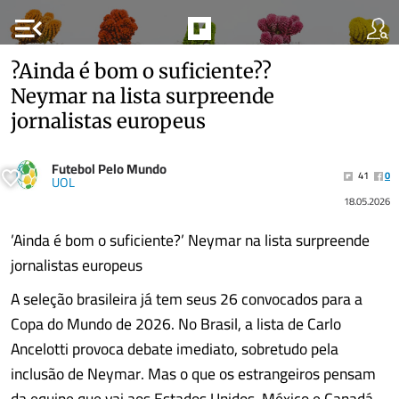
menu_open
?Ainda é bom o suficiente??
Neymar na lista surpreende
jornalistas europeus
Futebol Pelo Mundo
41
0
UOL
18.05.2026
’Ainda é bom o suficiente?’ Neymar na lista surpreende
jornalistas europeus
A seleção brasileira já tem seus 26 convocados para a
Copa do Mundo de 2026. No Brasil, a lista de Carlo
Ancelotti provoca debate imediato, sobretudo pela
inclusão de Neymar. Mas o que os estrangeiros pensam
da equipe que vai aos Estados Unidos, México e Canadá,