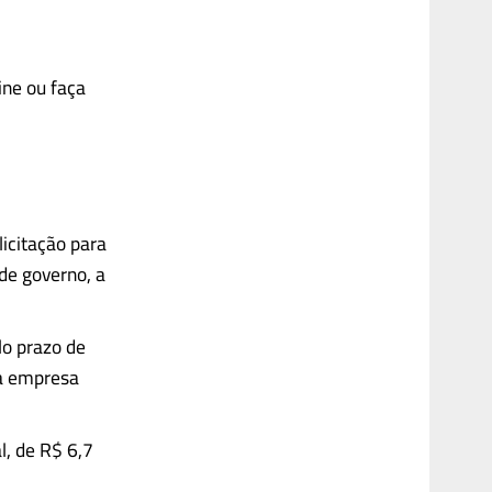
ine ou faça
licitação para
de governo, a
lo prazo de
 a empresa
l, de R$ 6,7