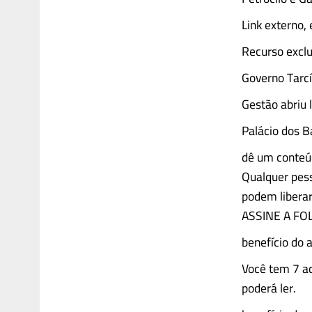
Link externo,
Recurso exclu
Governo Tarcí
Gestão abriu 
Palácio dos B
dê um conteúd
Qualquer pess
podem liberar
ASSINE A FO
benefício do 
Você tem 7 ac
poderá ler.