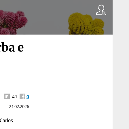
rba e
41
0
21.02.2026
 Carlos