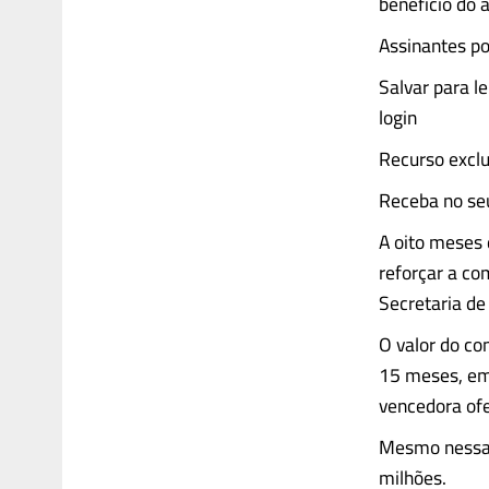
benefício do 
Assinantes po
Salvar para l
login
Recurso exclu
Receba no seu
A oito meses d
reforçar a co
Secretaria de
O valor do co
15 meses, em
vencedora ofe
Mesmo nessa h
milhões.