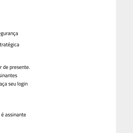
egurança
tratégica
r de presente.
sinantes
aça seu login
 é assinante