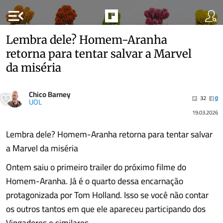
menu_open
Lembra dele? Homem-Aranha
retorna para tentar salvar a Marvel
da miséria
Chico Barney
32
0
UOL
19.03.2026
Lembra dele? Homem-Aranha retorna para tentar salvar
a Marvel da miséria
Ontem saiu o primeiro trailer do próximo filme do
Homem-Aranha. Já é o quarto dessa encarnação
protagonizada por Tom Holland. Isso se você não contar
os outros tantos em que ele apareceu participando dos
Vingadores e similares.