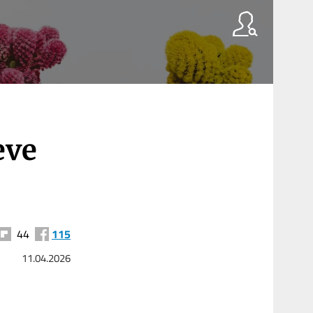
eve
44
115
11.04.2026