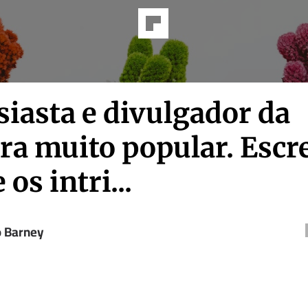
iasta e divulgador da
ra muito popular. Escr
 os intri...
o Barney