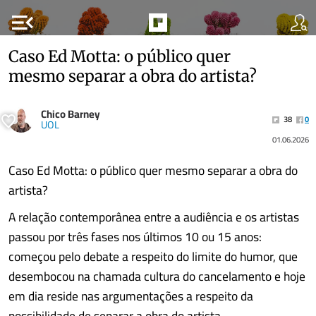
menu_open
Caso Ed Motta: o público quer
mesmo separar a obra do artista?
Chico Barney
38
0
UOL
01.06.2026
Caso Ed Motta: o público quer mesmo separar a obra do
artista?
A relação contemporânea entre a audiência e os artistas
passou por três fases nos últimos 10 ou 15 anos:
começou pelo debate a respeito do limite do humor, que
desembocou na chamada cultura do cancelamento e hoje
em dia reside nas argumentações a respeito da
possibilidade de separar a obra do artista.