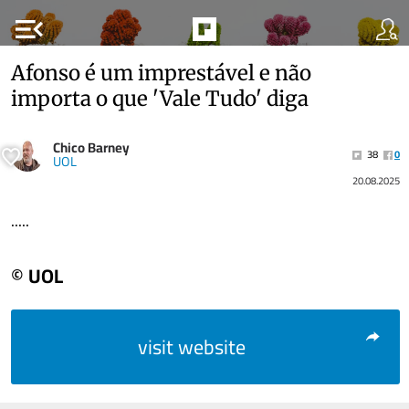
menu_open
Afonso é um imprestável e não
importa o que 'Vale Tudo' diga
Chico Barney
38
0
UOL
20.08.2025
.....
© UOL
visit website