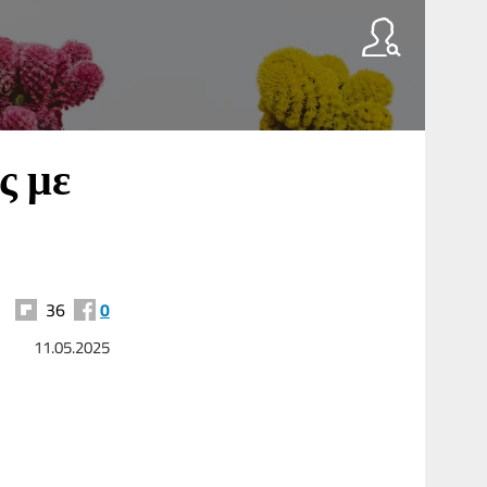
ς με
36
0
11.05.2025