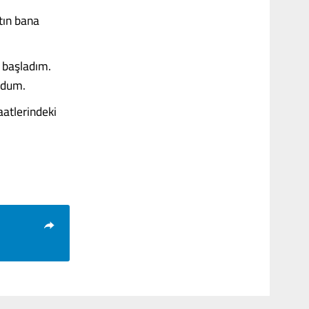
tın bana
 başladım.
ldum.
atlerindeki