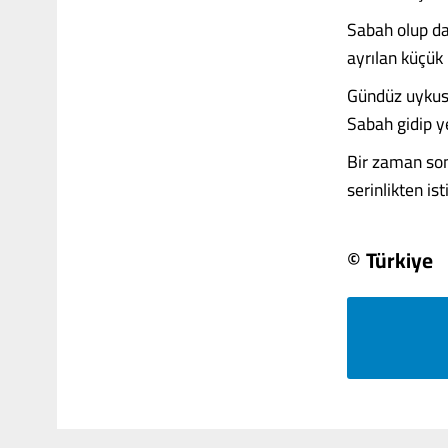
Sabah olup da 
ayrılan küçük
Gündüz uykus
Sabah gidip y
Bir zaman son
serinlikten isti
© Türkiye