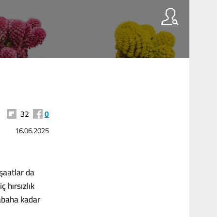
32
0
16.06.2025
nşaatlar da
ç hırsızlık
abaha kadar