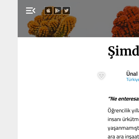
menu_open
Şimd
Ünal
Türkiy
“Ne enteresand
Öğrencilik yıl
insanı ürkütme
yaşanmamıştı
ara ara inşaa