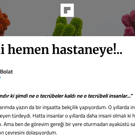
i hemen hastaneye!..
 Bolat
e
ır ki şimdi ne o tecrübeler kaldı ne o tecrübeli insanlar...”
larımda yazın da bir inşaatta bekçilik yapıyordum. O yıllarda i
yen türdeydi. Hatta insanlar o yıllarda daha insani olmalı ki hi
. Ama ben de görevim gereği bir yere oturmadan ayaküstü s
tın çevresini dolaşıyordum.