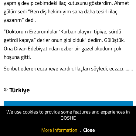
yapmış deyip cebimdeki ilaç kutusunu gösterdim. Ahmet
gülümsedi “Ben diş hekimiyim sana daha tesirli ilaç
yazarım” dedi.
“Doktorum Erzurumlular ‘Kurban olayım tipiye, sürdü
getirdi kapıya” derler onun gibi olduk” dedim. Gülüştük.
Ona Divan Edebiyatından ezber bir gazel okudum çok
hoşuna gitti.
Sohbet ederek eczaneye vardık. İlaçları söyledi, eczacı........
© Türkiye
We use cookies to provide some features and experiences in
visit website
QOSHE
More information
.
Close