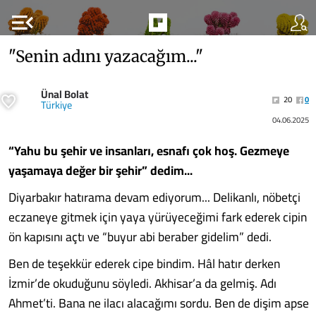
menu_open
"Senin adını yazacağım..."
Ünal Bolat
20
0
Türkiye
04.06.2025
“Yahu bu şehir ve insanları, esnafı çok hoş. Gezmeye
yaşamaya değer bir şehir” dedim...
Diyarbakır hatırama devam ediyorum... Delikanlı, nöbetçi
eczaneye gitmek için yaya yürüyeceğimi fark ederek cipin
ön kapısını açtı ve “buyur abi beraber gidelim” dedi.
Ben de teşekkür ederek cipe bindim. Hâl hatır derken
İzmir’de okuduğunu söyledi. Akhisar’a da gelmiş. Adı
Ahmet’ti. Bana ne ilacı alacağımı sordu. Ben de dişim apse