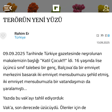
menu_open
TERÖRÜN YENİ YÜZÜ
Rahim Er
35
0
Türkiye
13.09.2025
09.09.2025 Tarihinde Türkiye gazetesinde neşrolunan
makalemizin başlığı "Katil Çocuk!!!" İdi. 16 yaşında lise
üçüncü sınıf talebesi bir genç, Balçova’da bir emniyet
merkezini basarak iki emniyet mensubumuzu şehîd etmiş,
iki emniyet mensubumuzla bir vatandaşımızı da
yaralamıştı…
Yazıda bu vak’ayı tahlil ediyorduk:
Vak’a, son derecede üzücüydü. Ölenler için de