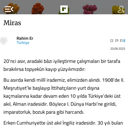
menu_open
Miras
Rahim Er
23
0
Türkiye
20.09.2025
20'nci asır, aradaki bâzı iyileştirme çalışmaları bir tarafa
bırakılırsa topyekûn kayıp yüzyılımızdır:
Bu asırda kendi millî irademiz, elimizden alındı. 1908’de II.
Meşrutiyet’le başlayıp İttihatçıların yurt dışına
kaçmalarına kadar devam eden 10 yılda Türkiye’deki üst
akıl, Alman iradesidir. Böylece I. Dünya Harbi’ne girildi,
imparatorluk, bozuk para gibi harcandı.
Erken Cumhuriyette üst akıl İngiliz iradesidir. 30 yılı bulan