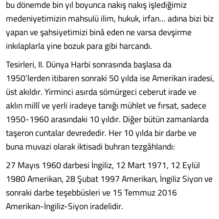
bu dönemde bin yıl boyunca nakış nakış işlediğimiz
medeniyetimizin mahsulü ilim, hukuk, irfan… adına bizi biz
yapan ve şahsiyetimizi binâ eden ne varsa devşirme
inkılaplarla yine bozuk para gibi harcandı.
Tesirleri, II. Dünya Harbi sonrasında başlasa da
1950’lerden itibaren sonraki 50 yılda ise Amerikan iradesi,
üst akıldır. Yirminci asırda sömürgeci ceberut irade ve
aklın millî ve yerli iradeye tanığı mühlet ve fırsat, sadece
1950-1960 arasındaki 10 yıldır. Diğer bütün zamanlarda
taşeron cuntalar devrededir. Her 10 yılda bir darbe ve
buna muvazi olarak iktisadi buhran tezgâhlandı:
27 Mayıs 1960 darbesi İngiliz, 12 Mart 1971, 12 Eylül
1980 Amerikan, 28 Şubat 1997 Amerikan, İngiliz Siyon ve
sonraki darbe teşebbüsleri ve 15 Temmuz 2016
Amerikan-İngiliz-Siyon iradelidir.