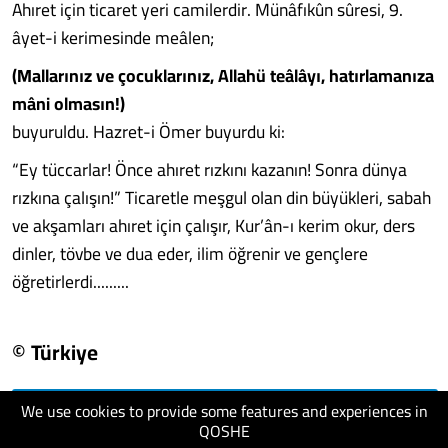
Ahıret için ticaret yeri camilerdir. Münâfıkûn sûresi, 9.
âyet-i kerimesinde meâlen;
(Mallarınız ve çocuklarınız, Allahü teâlâyı, hatırlamanıza
mâni olmasın!)
buyuruldu. Hazret-i Ömer buyurdu ki:
“Ey tüccarlar! Önce ahıret rızkını kazanın! Sonra dünya
rızkına çalışın!” Ticaretle meşgul olan din büyükleri, sabah
ve akşamları ahıret için çalışır, Kur’ân-ı kerim okur, ders
dinler, tövbe ve dua eder, ilim öğrenir ve gençlere
öğretirlerdi.........
© Türkiye
We use cookies to provide some features and experiences in
visit website
QOSHE