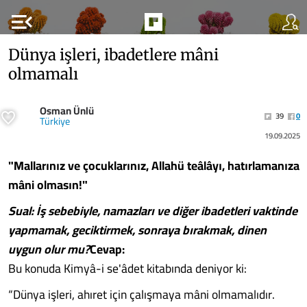
menu_open
Dünya işleri, ibadetlere mâni
olmamalı
Osman Ünlü
39
0
Türkiye
19.09.2025
"Mallarınız ve çocuklarınız, Allahü teâlâyı, hatırlamanıza
mâni olmasın!"
Sual: İş sebebiyle, namazları ve diğer ibadetleri vaktinde
yapmamak, geciktirmek, sonraya bırakmak, dinen
uygun olur mu?
Cevap:
Bu konuda Kimyâ-i se'âdet kitabında deniyor ki:
“Dünya işleri, ahıret için çalışmaya mâni olmamalıdır.