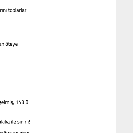
ını toplarlar.
dan öteye
gelmiş, 143'ü
ika ile sınırlı!
 bağıra anlatan