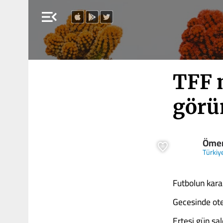
menu_open
TFF 
görü
Ömer
Türkiy
Futbolun karar 
Gecesinde otel
Ertesi gün salo