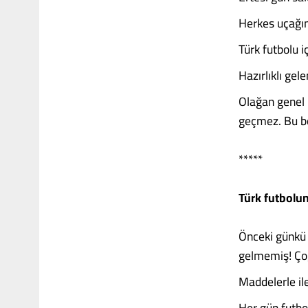
Herkes uçağına
Türk futbolu i
Hazırlıklı ge
Olağan genel 
geçmez. Bu b
*****
Türk futbolu
Önceki günkü 
gelmemiş! Çoğ
Maddelerle ile 
Her gün futbol