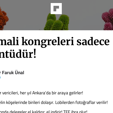
mali kongreleri sadece
ntüdür!
 Faruk Ünal
e
vericileri, her yıl Ankara'da bir araya gelirler!
in köşelerinde birileri dolaşır. Lobilerden fotoğraflar verilir!
nda delegeler el kaldırır, el indirir! TFF ibra olur!