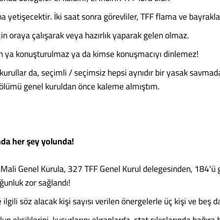
 yetişecektir. İki saat sonra görevliler, TFF flama ve bayraklar
çin oraya çalışarak veya hazırlık yaparak gelen olmaz.
len ya konuşturulmaz ya da kimse konuşmacıyı dinlemez!
kurullar da, seçimli / seçimsiz hepsi aynıdır bir yasak savma
ölümü genel kuruldan önce kaleme almıştım.
nda her şey yolunda!
Mali Genel Kurula, 327 TFF Genel Kurul delegesinden, 184'ü 
unluk zor sağlandı!
ilgili söz alacak kişi sayısı verilen önergelerle üç kişi ve beş dak
un eksiklerini, kusurlarını ekranlarda, stat çıkışlarında bağıra