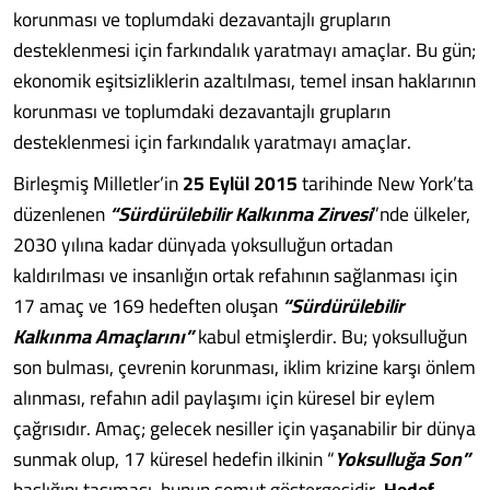
korunması ve toplumdaki dezavantajlı grupların
desteklenmesi için farkındalık yaratmayı amaçlar. Bu gün;
ekonomik eşitsizliklerin azaltılması, temel insan haklarının
korunması ve toplumdaki dezavantajlı grupların
desteklenmesi için farkındalık yaratmayı amaçlar.
Birleşmiş Milletler’in
25 Eylül 2015
tarihinde New York’ta
düzenlenen
“Sürdürülebilir Kalkınma Zirvesi
”nde ülkeler,
2030 yılına kadar dünyada yoksulluğun ortadan
kaldırılması ve insanlığın ortak refahının sağlanması için
17 amaç ve 169 hedeften oluşan
“Sürdürülebilir
Kalkınma Amaçlarını”
kabul etmişlerdir. Bu; yoksulluğun
son bulması, çevrenin korunması, iklim krizine karşı önlem
alınması, refahın adil paylaşımı için küresel bir eylem
çağrısıdır. Amaç; gelecek nesiller için yaşanabilir bir dünya
sunmak olup, 17 küresel hedefin ilkinin “
Yoksulluğa Son”
başlığını taşıması, bunun somut göstergesidir.
Hedef,