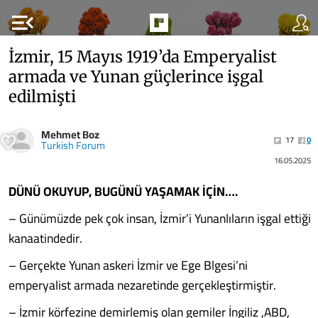
menu_open
İzmir, 15 Mayıs 1919’da Emperyalist
armada ve Yunan güçlerince işgal
edilmişti
Mehmet Boz
17
0
Turkish Forum
16.05.2025
DÜNÜ OKUYUP, BUGÜNÜ YAŞAMAK İÇİN….
– Günümüzde pek çok insan, İzmir’i Yunanlıların işgal ettiği
kanaatindedir.
– Gerçekte Yunan askeri İzmir ve Ege Blgesi’ni
emperyalist armada nezaretinde gerçekleştirmiştir.
– İzmir körfezine demirlemiş olan gemiler İngiliz ,ABD,