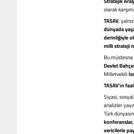
Stratejik Ara
olarak karşımı
TASAV
, yalnı
dünyada yaşan
derinliğiyle o
milli strateji 
Bu müstesna d
Devlet Bahçel
Milletvekili
İs
TASAV’ın faali
Siyasi, sosyal
analizler yay
Türk dünyasını
konferanslar
vericilerle pay