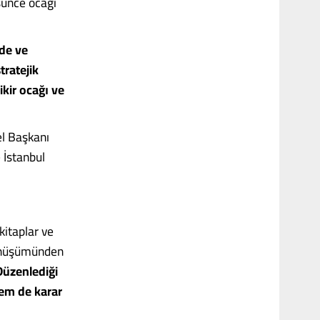
şünce ocağı
’de ve
tratejik
ikir ocağı ve
el Başkanı
 İstanbul
kitaplar ve
 dönüşümünden
Düzenlediği
hem de karar