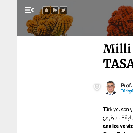
menu_open
Milli
TAS
Prof.
Türkg
Türkiye, son y
geçiyor. Böyl
analize ve vi