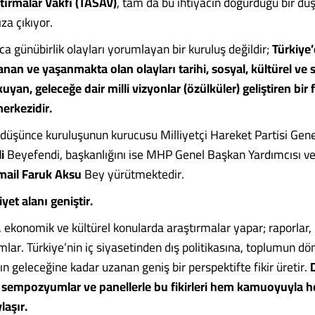
ştırmalar Vakfı (TASAV)
, tam da bu ihtiyacın doğurduğu bir dü
za çıkıyor.
zca günübirlik olayları yorumlayan bir kuruluş değildir;
Türkiye
an ve yaşanmakta olan olayları tarihi, sosyal, kültürel ve s
kuyan, geleceğe dair milli vizyonlar (özülküler) geliştiren bir f
merkezidir.
üşünce kuruluşunun kurucusu Milliyetçi Hareket Partisi Gen
i
Beyefendi, başkanlığını ise MHP Genel Başkan Yardımcısı ve
mail Faruk Aksu
Bey yürütmektedir.
yet alanı geniştir.
, ekonomik ve kültürel konularda araştırmalar yapar; raporlar, 
ımlar. Türkiye’nin iç siyasetinden dış politikasına, toplumun
n geleceğine kadar uzanan geniş bir perspektifte fikir üretir.
, sempozyumlar ve panellerle bu fikirleri hem kamuoyuyla 
laşır.