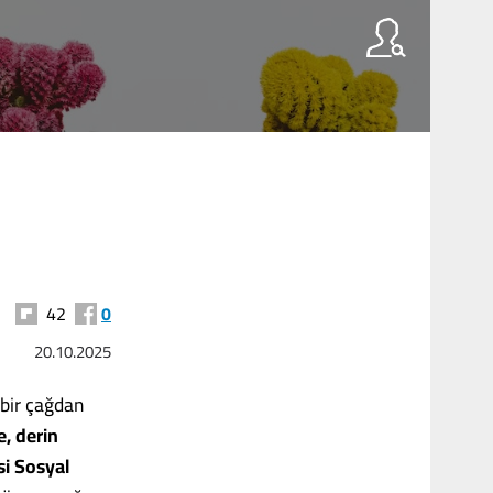
42
0
20.10.2025
 bir çağdan
e, derin
si Sosyal