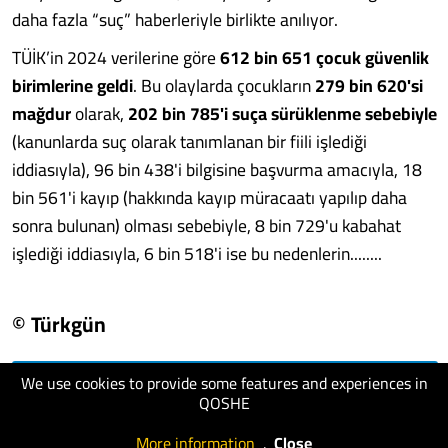
daha fazla “suç” haberleriyle birlikte anılıyor.
TÜİK’in 2024 verilerine göre
612 bin 651 çocuk güvenlik
birimlerine geldi
. Bu olaylarda çocukların
279 bin 620'si
mağdur
olarak,
202 bin 785'i suça sürüklenme sebebiyle
(kanunlarda suç olarak tanımlanan bir fiili işlediği
iddiasıyla), 96 bin 438'i bilgisine başvurma amacıyla, 18
bin 561'i kayıp (hakkında kayıp müracaatı yapılıp daha
sonra bulunan) olması sebebiyle, 8 bin 729'u kabahat
işlediği iddiasıyla, 6 bin 518'i ise bu nedenlerin........
© Türkgün
We use cookies to provide some features and experiences in
visit website
QOSHE
More information
.
Close