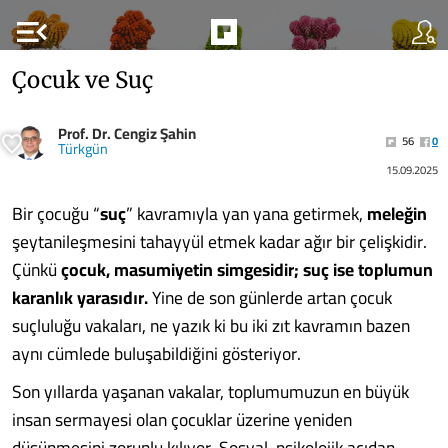
menu_open
Çocuk ve Suç
Prof. Dr. Cengiz Şahin
56
0
Türkgün
15.09.2025
Bir çocuğu “
suç
” kavramıyla yan yana getirmek,
meleğin
şeytanileşmesini tahayyül etmek kadar ağır bir çelişkidir.
Çünkü
çocuk, masumiyetin simgesidir; suç ise toplumun
karanlık yarasıdır.
Yine de son günlerde artan çocuk
suçluluğu vakaları, ne yazık ki bu iki zıt kavramın bazen
aynı cümlede buluşabildiğini gösteriyor.
Son yıllarda yaşanan vakalar, toplumumuzun en büyük
insan sermayesi olan çocuklar üzerine yeniden
düşünmesini zorunlu kılıyor. Sosyal-psikolojik açıdan