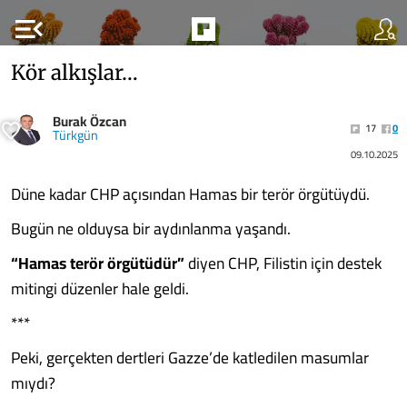
menu_open
Kör alkışlar…
Burak Özcan
17
0
Türkgün
09.10.2025
Düne kadar CHP açısından Hamas bir terör örgütüydü.
Bugün ne olduysa bir aydınlanma yaşandı.
“Hamas terör örgütüdür”
diyen CHP, Filistin için destek
mitingi düzenler hale geldi.
***
Peki, gerçekten dertleri Gazze’de katledilen masumlar
mıydı?