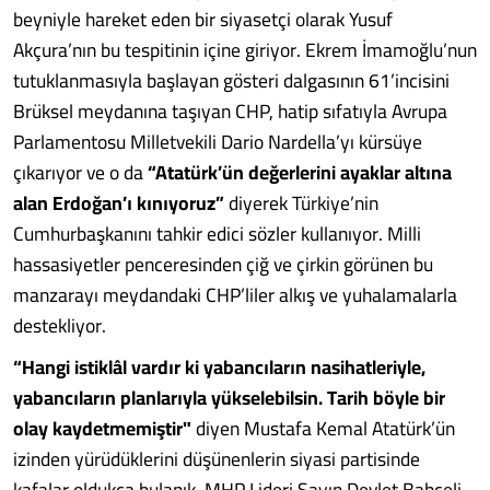
beyniyle hareket eden bir siyasetçi olarak Yusuf
Akçura’nın bu tespitinin içine giriyor. Ekrem İmamoğlu’nun
tutuklanmasıyla başlayan gösteri dalgasının 61’incisini
Brüksel meydanına taşıyan CHP, hatip sıfatıyla Avrupa
Parlamentosu Milletvekili Dario Nardella’yı kürsüye
çıkarıyor ve o da
“Atatürk’ün değerlerini ayaklar altına
alan Erdoğan’ı kınıyoruz”
diyerek Türkiye’nin
Cumhurbaşkanını tahkir edici sözler kullanıyor. Milli
hassasiyetler penceresinden çiğ ve çirkin görünen bu
manzarayı meydandaki CHP’liler alkış ve yuhalamalarla
destekliyor.
“Hangi istiklâl vardır ki yabancıların nasihatleriyle,
yabancıların planlarıyla yükselebilsin. Tarih böyle bir
olay kaydetmemiştir"
diyen Mustafa Kemal Atatürk’ün
izinden yürüdüklerini düşünenlerin siyasi partisinde
kafalar oldukça bulanık. MHP Lideri Sayın Devlet Bahçeli