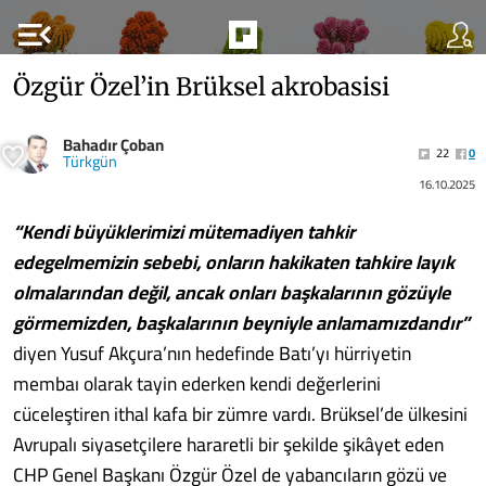
menu_open
Özgür Özel’in Brüksel akrobasisi
Bahadır Çoban
22
0
Türkgün
16.10.2025
“Kendi büyüklerimizi mütemadiyen tahkir
edegelmemizin sebebi, onların hakikaten tahkire layık
olmalarından değil, ancak onları başkalarının gözüyle
görmemizden, başkalarının beyniyle anlamamızdandır”
diyen Yusuf Akçura’nın hedefinde Batı’yı hürriyetin
membaı olarak tayin ederken kendi değerlerini
cüceleştiren ithal kafa bir zümre vardı. Brüksel’de ülkesini
Avrupalı siyasetçilere hararetli bir şekilde şikâyet eden
CHP Genel Başkanı Özgür Özel de yabancıların gözü ve