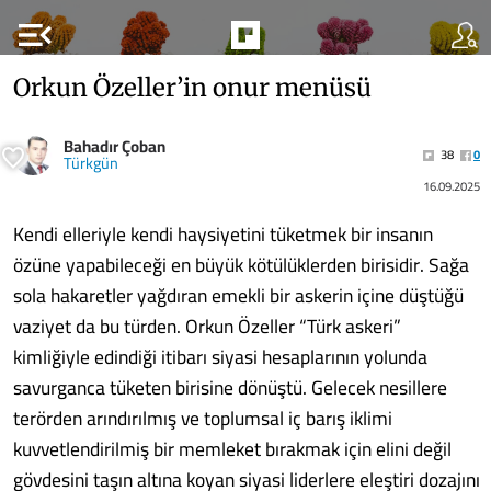
menu_open
Orkun Özeller’in onur menüsü
Bahadır Çoban
38
0
Türkgün
16.09.2025
Kendi elleriyle kendi haysiyetini tüketmek bir insanın
özüne yapabileceği en büyük kötülüklerden birisidir. Sağa
sola hakaretler yağdıran emekli bir askerin içine düştüğü
vaziyet da bu türden. Orkun Özeller “Türk askeri”
kimliğiyle edindiği itibarı siyasi hesaplarının yolunda
savurganca tüketen birisine dönüştü. Gelecek nesillere
terörden arındırılmış ve toplumsal iç barış iklimi
kuvvetlendirilmiş bir memleket bırakmak için elini değil
gövdesini taşın altına koyan siyasi liderlere eleştiri dozajını