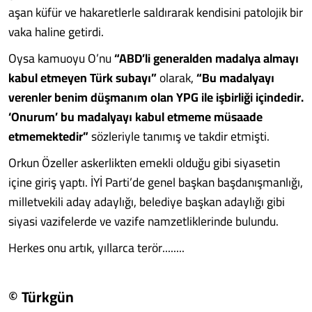
aşan küfür ve hakaretlerle saldırarak kendisini patolojik bir
vaka haline getirdi.
Oysa kamuoyu O’nu
“ABD’li generalden madalya almayı
kabul etmeyen Türk subayı”
olarak,
“Bu madalyayı
verenler benim düşmanım olan YPG ile işbirliği içindedir.
‘Onurum’ bu madalyayı kabul etmeme müsaade
etmemektedir”
sözleriyle tanımış ve takdir etmişti.
Orkun Özeller askerlikten emekli olduğu gibi siyasetin
içine giriş yaptı. İYİ Parti’de genel başkan başdanışmanlığı,
milletvekili aday adaylığı, belediye başkan adaylığı gibi
siyasi vazifelerde ve vazife namzetliklerinde bulundu.
Herkes onu artık, yıllarca terör........
© Türkgün