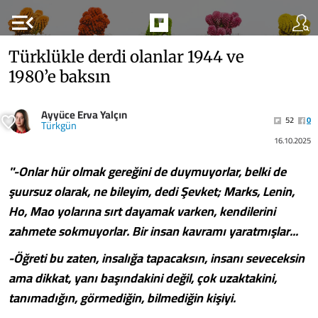
menu_open
Türklükle derdi olanlar 1944 ve
1980’e baksın
Ayyüce Erva Yalçın
52
0
Türkgün
16.10.2025
"-Onlar hür olmak gereğini de duymuyorlar, belki de
şuursuz olarak, ne bileyim, dedi Şevket; Marks, Lenin,
Ho, Mao yolarına sırt dayamak varken, kendilerini
zahmete sokmuyorlar. Bir insan kavramı yaratmışlar...
-Öğreti bu zaten, insalığa tapacaksın, insanı seveceksin
ama dikkat, yanı başındakini değil, çok uzaktakini,
tanımadığın, görmediğin, bilmediğin kişiyi.