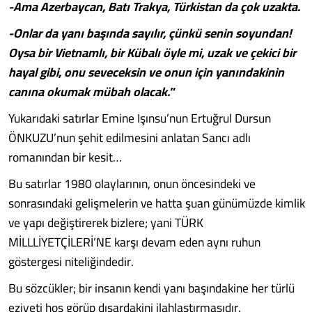
-Ama Azerbaycan, Batı Trakya, Türkistan da çok uzakta.
-Onlar da yanı başında sayılır, çünkü senin soyundan!
Oysa bir Vietnamlı, bir Kübalı öyle mi, uzak ve çekici bir
hayal gibi, onu seveceksin ve onun için yanındakinin
canına okumak mübah olacak."
Yukarıdaki satırlar Emine Işınsu’nun Ertuğrul Dursun
ÖNKUZU’nun şehit edilmesini anlatan Sancı adlı
romanından bir kesit…
Bu satırlar 1980 olaylarının, onun öncesindeki ve
sonrasındaki gelişmelerin ve hatta şuan günümüzde kimlik
ve yapı değiştirerek bizlere; yani TÜRK
MİLLLİYETÇİLERİ’NE karşı devam eden aynı ruhun
göstergesi niteliğindedir.
Bu sözcükler; bir insanın kendi yanı başındakine her türlü
eziyeti hoş görüp dışardakini ilahlaştırmasıdır.