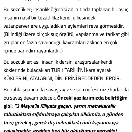
Bu sözcükler; insanlık öğretisi adı altında toplanan bir avuç
insanın nasıl bir tezatlıkla; kendi ülkesindeki
vatanperverlere uyguladıkları eylemleri reva görmesidir.
(Bilindiği üzere birçok suç örgütü, yapılanma ve tarikat gibi
gruplar en fazla savunduğu kavramları aslında en çok
içinde barındırmayanlardır.)
Bu sözcükler; asıl insanlık dersini araştırsalar kendi
köklerinde bulacakları TÜRK TARİHİ’Nİ karalayarak
KÖKLERİNİ, ATALARINI, DİNLERİNİ REDDEDENLERDİR.
Bu ruhla şuanda da savaştayız ve son nefesimize kadar da
bu savaş devam edecek.
Önceki yazılarımızda belirttiğim
gibi:
“3 Mayıs’la fiiliyata geçen, yarım metrekarelik
tabutluklara sığdırılmaya çalışılan ülkümüz, o günden
beri; gerek iç, gerek dış mihraklarla önü kapanmaya
çalışılmakta, ezelden beri hür olduğumuz gerçeğini