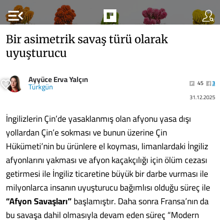
menu_open
Bir asimetrik savaş türü olarak
uyuşturucu
Ayyüce Erva Yalçın
45
3
Türkgün
31.12.2025
İngilizlerin Çin’de yasaklanmış olan afyonu yasa dışı
yollardan Çin’e sokması ve bunun üzerine Çin
Hükümeti’nin bu ürünlere el koyması, limanlardaki İngiliz
afyonlarını yakması ve afyon kaçakçılığı için ölüm cezası
getirmesi ile İngiliz ticaretine büyük bir darbe vurması ile
milyonlarca insanın uyuşturucu bağımlısı olduğu süreç ile
“Afyon Savaşları”
başlamıştır. Daha sonra Fransa’nın da
bu savaşa dahil olmasıyla devam eden süreç “Modern