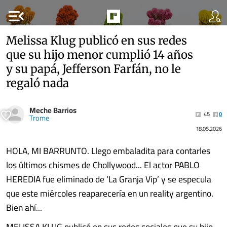
menu_open
Melissa Klug publicó en sus redes
que su hijo menor cumplió 14 años
y su papá, Jefferson Farfán, no le
regaló nada
Meche Barrios
45
0
Trome
18.05.2026
HOLA, MI BARRUNTO. Llego embaladita para contarles
los últimos chismes de Chollywood... El actor PABLO
HEREDIA fue eliminado de ‘La Granja Vip’ y se especula
que este miércoles reaparecería en un reality argentino.
Bien ahí...
MELISSA KLUG publicó en sus redes sociales que su hijo