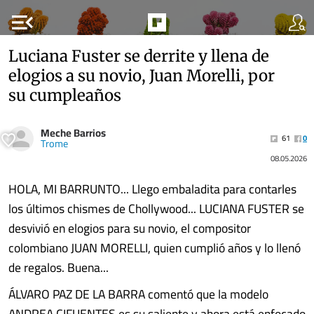
menu_open
Luciana Fuster se derrite y llena de
elogios a su novio, Juan Morelli, por
su cumpleaños
Meche Barrios
61
0
Trome
08.05.2026
HOLA, MI BARRUNTO... Llego embaladita para contarles
los últimos chismes de Chollywood... LUCIANA FUSTER se
desvivió en elogios para su novio, el compositor
colombiano JUAN MORELLI, quien cumplió años y lo llenó
de regalos. Buena...
ÁLVARO PAZ DE LA BARRA comentó que la modelo
ANDREA CIFUENTES es su saliente y ahora está enfocado