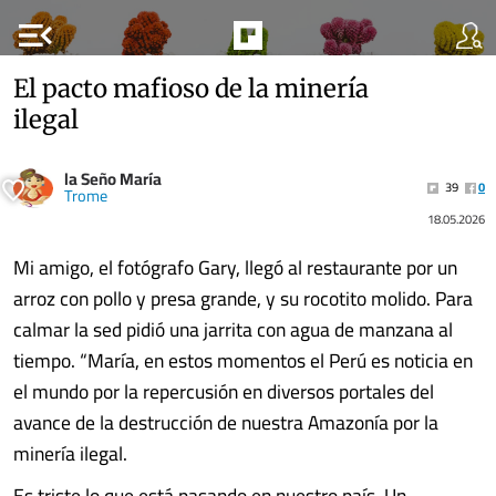
menu_open
El pacto mafioso de la minería
ilegal
la Seño María
39
0
Trome
18.05.2026
Mi amigo, el fotógrafo Gary, llegó al restaurante por un
arroz con pollo y presa grande, y su rocotito molido. Para
calmar la sed pidió una jarrita con agua de manzana al
tiempo. “María, en estos momentos el Perú es noticia en
el mundo por la repercusión en diversos portales del
avance de la destrucción de nuestra Amazonía por la
minería ilegal.
Es triste lo que está pasando en nuestro país. Un