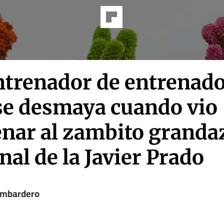
ntrenador de entrenado
 se desmaya cuando vio
enar al zambito granda
inal de la Javier Prado
ombardero