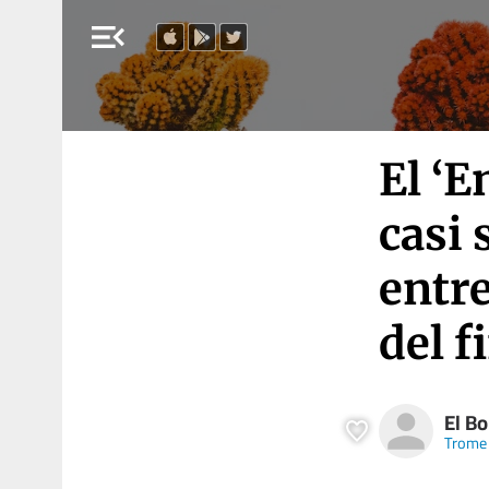
menu_open
El ‘E
casi
entr
del f
El B
Trome