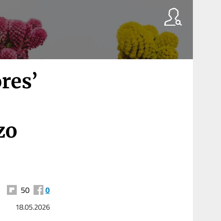
res’
zo
50
0
18.05.2026