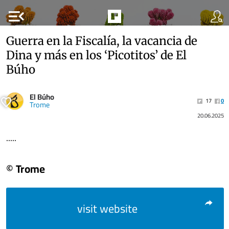
menu_open
Guerra en la Fiscalía, la vacancia de
Dina y más en los ‘Picotitos’ de El
Búho
El Búho
17
0
Trome
20.06.2025
.....
© Trome
visit website