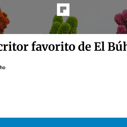
critor favorito de El Bú
úho