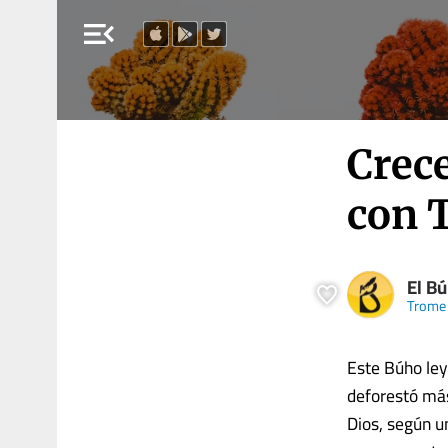
menu_open
Crece
con 
El B
Trome
Este Búho ley
deforestó más
Dios, según u