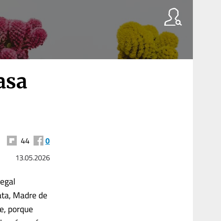
asa
44
0
13.05.2026
legal
ata, Madre de
e, porque