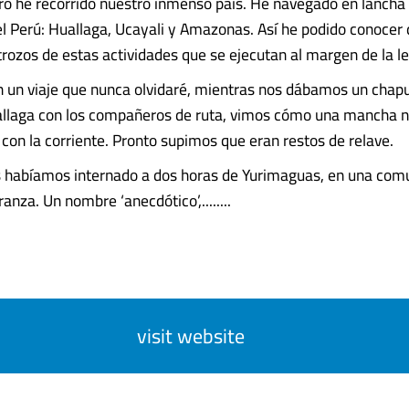
o he recorrido nuestro inmenso país. He navegado en lancha 
l Perú: Huallaga, Ucayali y Amazonas. Así he podido conocer
rozos de estas actividades que se ejecutan al margen de la le
n un viaje que nunca olvidaré, mientras nos dábamos un chap
allaga con los compañeros de ruta, vimos cómo una mancha n
 con la corriente. Pronto supimos que eran restos de relave.
 habíamos internado a dos horas de Yurimaguas, en una com
nza. Un nombre ‘anecdótico’,........
visit website