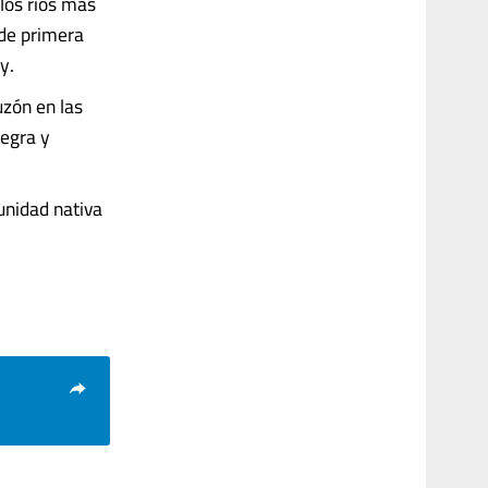
los ríos más
 de primera
y.
uzón en las
egra y
unidad nativa