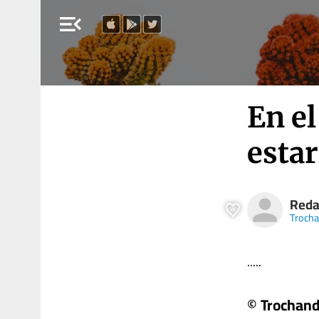
menu_open
En el
esta
Reda
Trocha
.....
© Trochand