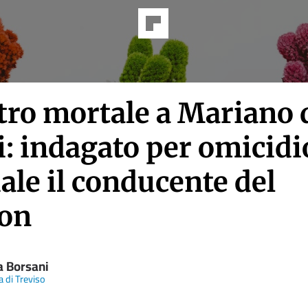
tro mortale a Mariano 
i: indagato per omicidi
ale il conducente del
on
a Borsani
a di Treviso