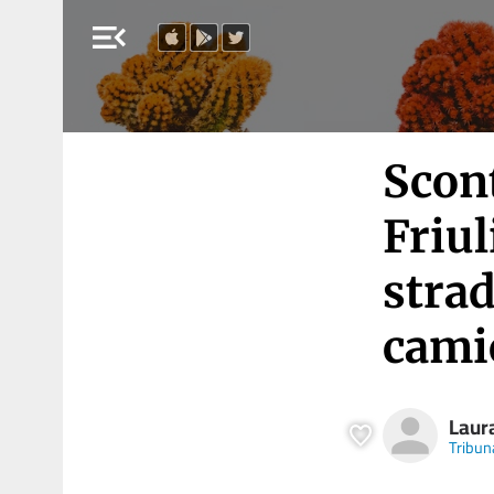
menu_open
Scon
Friul
strad
cami
Laur
Tribun