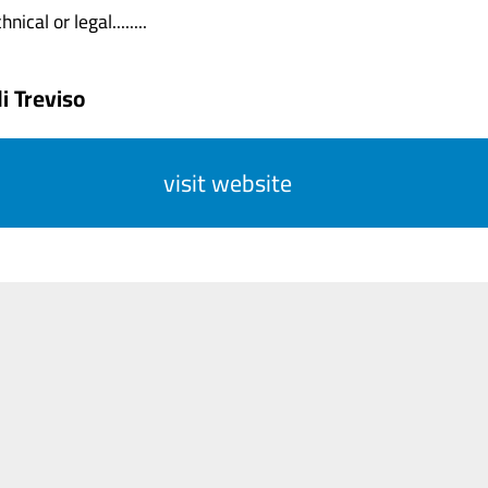
nical or legal........
i Treviso
visit website