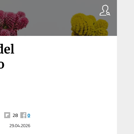
del
o
28
0
29.04.2026