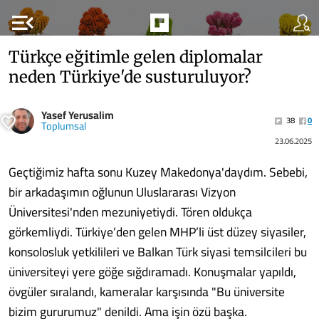
menu_open
Türkçe eğitimle gelen diplomalar
neden Türkiye'de susturuluyor?
Yasef Yerusalim
38
0
Toplumsal
23.06.2025
Geçtiğimiz hafta sonu Kuzey Makedonya'daydım. Sebebi,
bir arkadaşımın oğlunun Uluslararası Vizyon
Üniversitesi'nden mezuniyetiydi. Tören oldukça
görkemliydi. Türkiye’den gelen MHP’li üst düzey siyasiler,
konsolosluk yetkilileri ve Balkan Türk siyasi temsilcileri bu
üniversiteyi yere göğe sığdıramadı. Konuşmalar yapıldı,
övgüler sıralandı, kameralar karşısında "Bu üniversite
bizim gururumuz" denildi. Ama işin özü başka.