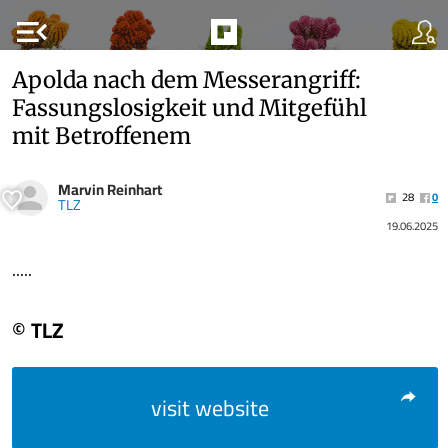
menu_open
Apolda nach dem Messerangriff:
Fassungslosigkeit und Mitgefühl
mit Betroffenem
Marvin Reinhart
28
0
TLZ
19.06.2025
.....
© TLZ
visit website