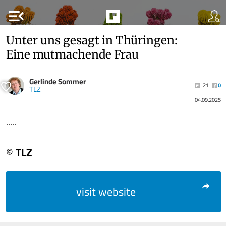
menu_open
Unter uns gesagt in Thüringen:
Eine mutmachende Frau
Gerlinde Sommer
21
0
TLZ
04.09.2025
.....
© TLZ
visit website