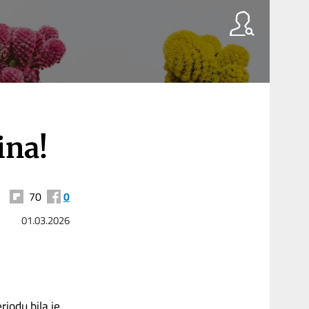
ina!
70
0
01.03.2026
iodu bila je