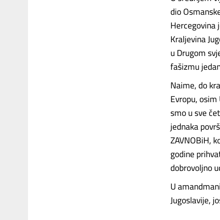
dio Osmanske,
Hercegovina je
Kraljevina Jug
u Drugom svje
fašizmu jedan 
Naime, do kraj
Evropu, osim 
smo u sve četi
jednaka površ
ZAVNOBiH, koj
godine prihvat
dobrovoljno u
U amandmanima
Jugoslavije, j