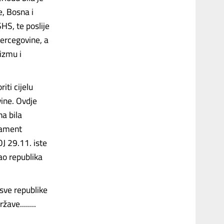
e, Bosna i
HS, te poslije
Hercegovine, a
izmu i
iti cijelu
ine. Ovdje
na bila
lament
J 29.11. iste
ao republika
sve republike
ave........