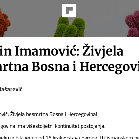
in Imamović: Živjela
rtna Bosna i Hercegov
Jašarević
ić: Živjela besmrtna Bosna i Hercegovina!
govina ima višestoljetni kontinuitet postojanja.
jeku je bila jedno od 16 kraljevstava Evrope. U Osmanskom per