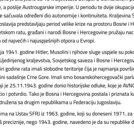
 a poslije Austrougarske imperije. U periodu te dvije okupacij
 sačuvala određeni dio autonomije i kontinuiteta. Kraljevina S
oslavija predstavljaju period velike krize na prostoru Bosne i 
tskom ratu, građani i narodi Bosne i Hercegovine pružaju nac
od najvećih i najuspješnijih otpora u Evropi.
a 1941. godine Hitler, Musolini i njihove sluge uspjele su pokor
Ujedinjenog kraljevstva, Sovjetskog saveza i Bosne i Hercegov
ri godine rata imali slobodne teritorije čija je najmanja površi
ini sadašnje Crne Gore. Imali smo bosanskohercegovački par
i je 25.11.1943. godine donio historijske odluke, koje je AVNO
io i potvrdio. Tako je Bosna i Hercegovina postala i priznata k
družena sa drugim republikama u Federaciju Jugoslaviju.
 na Ustav SFRJ iz 1963. godine, koji su doneseni 1971. za 
oš preciznije, nego 1943. godine, navedeno je da su republike drž