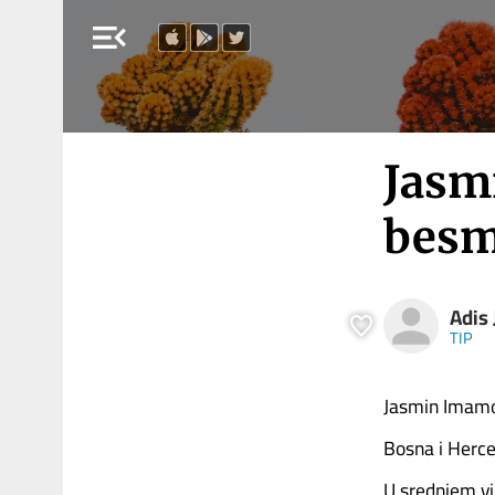
menu_open
Jasm
besm
Adis 
TIP
Jasmin Imamov
Bosna i Herce
U srednjem vi